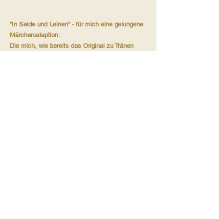
“In Seide und Leinen“ - für mich eine gelungene
Märchenadaption.
Die mich, wie bereits das Original zu Tränen
rührte „Fallada“ und insbesondere mit den neuen
Ideen überzeugen konnte.
Tanja_Buchgarten
Fantastische Adaption mit allem was dazu
gehört.
Denise ließt