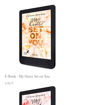
E-Book - My Heart Set on You
Preis
3,99 €